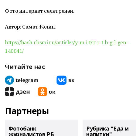
Фото интернет селәтренән.
Автор: Самат Ғәлин.
https://bash.rbsmi.ru/articles/y-m-i-t/T-r-t-b-g-l-gen-
146641/
Читайте нас
Партнеры
Фотобанк
Рубрика "Еда и
журналистов РБ
напитки"