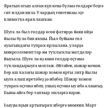
Яратып һатып алған күп кенә бүлмә гөлдәре беҙгә
сит илдән килә. Уларҙың генетикаһы эҫе
климатҡа яраҡлашҡан.
Шуға ла был гөлдәр өсөн фатирҙа йәки өйҙә
йылы булһа бик яҡшы. Йыл буйына гөл
һауытындағы тупраҡ ярлылана, уларҙа
микроэлементтар һәм туҡлыҡлы матдәләр
йыуыла. Шуға ла яҙ көнө гөлдәр өҫтәмә
туҡландырыуға мохтаж. Әйтәйек, шәкәр менән.
Бер аш ҡалағы шәкәр ҡомон ярты литр йылы
һыуға һалып иретәбеҙ ҙә һибәбеҙ. Шәкәр ҡомон
тупраҡ өҫтөнә һибеп, уның өҫтөнә һыу һибә алаһығыҙ.
Быны айға бер тапҡыр эшләргә кәрәк.
Һыуҙы яҙын артығыраҡ һибергә мөмкин. Март