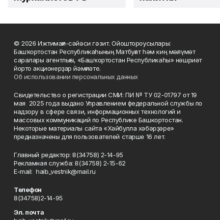
© 2026 Ижтимағи-сәйәси гәзит. Ойоштороусылары:
Башҡортостан Республикаһының Матбуғат һәм киң мәғлүмәт
саралары агентлығы, «Башҡортостан Республикаһы» нәшриәт
йорто акционерҙар йәмғиәте.
Об использовании персональных данных
Свидетельство о регистрации СМИ: ПИ № ТУ 02-01797 от 19
мая 2025 года выдано Управлением федеральной службы по
надзору в сфере связи, информационных технологий и
массовых коммуникаций по Республике Башкортостан.
Некоторые материалы сайта «Хәйбулла хәбәрҙәре»
предназначены для пользователей старше 16 лет.
Главный редактор: 8(34758) 2-14-95
Рекламная служба: 8(34758) 2-15-62
Е-mаil: haib_vestnik@mail.ru
Телефон
8(34758)2-14-95
Эл. почта