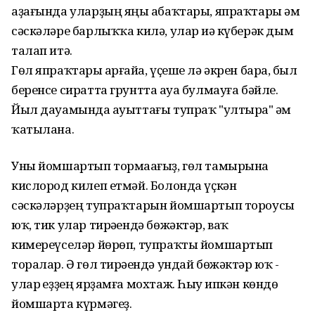
аҙағында уларҙың яңы һабаҡтары, япраҡтары һәм
сәскәләре барлыҡҡа килә, улар иһә күберәк дым
талап итә.
Гөл япраҡтары һарғайһа, үҫеше лә әкрен барһа, был
беренсе сиратта грунтта һауа булмауға бәйле.
Йыл дауамында һауыттағы тупраҡ "ултыра" һәм
ҡатылана.
Уны йомшартып тормаһағыҙ, гөл тамырына
кислород килеп етмәй. Болонда үҫкән
сәскәләрҙең тупраҡтарын йомшартып тороусы
юҡ, тик улар тирәһендә бөжәктәр, ваҡ
кимереүселәр йөрөп, тупраҡты йомшартып
торалар. Ә гөл тирәһендә ундай бөжәктәр юҡ -
улар һеҙҙең ярҙамға мохтаж. Һыу һипкән көндө
йомшарта күрмәгеҙ.