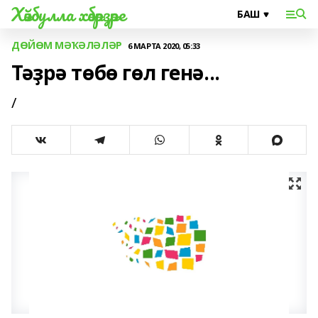
Хәйбулла хәбәрҙәре
ДӨЙӨМ МӘҠӘЛӘЛӘР
6 МАРТА 2020, 05:33
Тәҙрә төбө гөл генә...
/