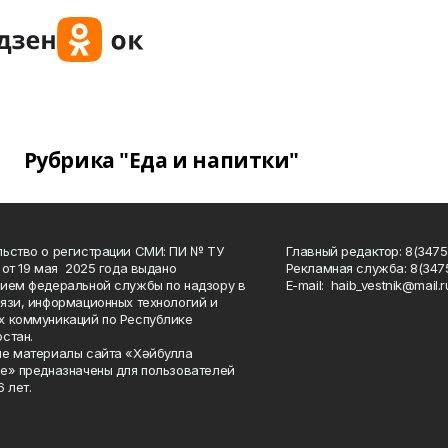
Рубрика "Еда и напитки"
ьство о регистрации СМИ: ПИ № ТУ
Главный редактор: 8(3475
 от 19 мая 2025 года выдано
Рекламная служба: 8(3475
ием федеральной службы по надзору в
Е-mаil: haib_vestnik@mail.r
язи, информационных технологий и
 коммуникаций по Республике
стан.
е материалы сайта «Хәйбулла
е» предназначены для пользователей
 лет.