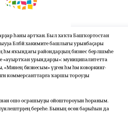
ҡыуарҙар һаны артҡан. Был хаҡта Башҡортостан
ыуҙа Бәләбәй хакимиәте башлығы урынбаҫары
ың һәм яҡындағы райондарҙың бизнес берләшмәһе
еһе «ауыртҡан урындарҙы»: муниципалитетта
, «Минең бизнесым» үҙәген һәм һәм коворкинг-
ләгән коммерсанттарға ҡаршы тороуҙы
ғынан ошо осрашыуҙы ойоштороуын һораным.
 йүнәлештәрҙең береһе. Бының өсөн барыһын да