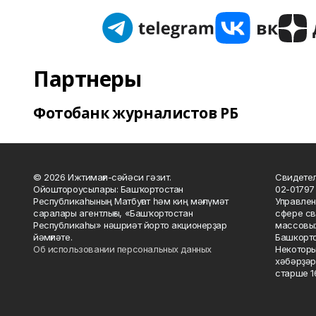
Партнеры
Фотобанк журналистов РБ
© 2026 Ижтимағи-сәйәси гәзит.
Свидетел
Ойоштороусылары: Башҡортостан
02-01797
Республикаһының Матбуғат һәм киң мәғлүмәт
Управлен
саралары агентлығы, «Башҡортостан
сфере св
Республикаһы» нәшриәт йорто акционерҙар
массовых
йәмғиәте.
Башкорто
Об использовании персональных данных
Некоторы
хәбәрҙәр
старше 16