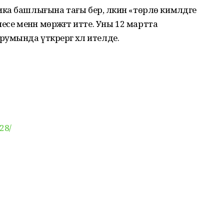
а башлығына тағы бер, ләкин «төрлө кимәлдәге
се менән мөрәжәғәт итте. Уны 12 мартта
мында үткәрергә хәл ителде.
28/