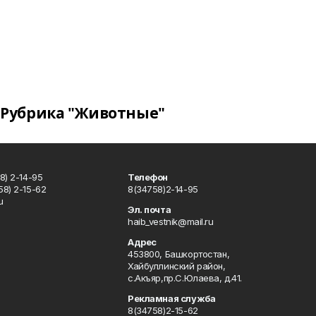
Рубрика "Животные"
8) 2-14-95
Телефон
8) 2-15-62
8(34758)2-14-95
u
Эл. почта
haib_vestnik@mail.ru
Адрес
453800, Башкортостан,
Хайбуллинский район,
с.Акъяр,пр.С.Юлаева, д.41.
Рекламная служба
8(34758)2-15-62