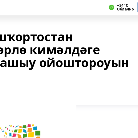
+24 °С
Облачно
шҡортостан
өрлө кимәлдәге
срашыу ойоштороуын