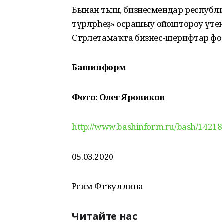
Бынан тыш, бизнесмендар республик
түрәләрһеҙ» осрашыу ойоштороу үтене
Стәрлетамаҡта бизнес-шерифтар фору
Башинформ
Фото: Олег Яровиков
http://www.bashinform.ru/bash/14218
05.03.2020
Рәсимә Фәтҡуллина
Читайте нас