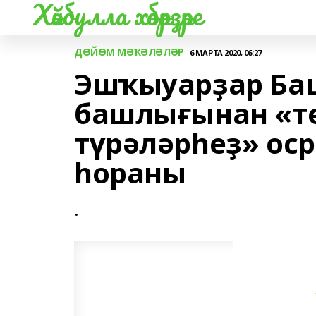
Хәйбулла хәбәрҙәре
ДӨЙӨМ МӘҠӘЛӘЛӘР
6 МАРТА 2020, 06:27
Эшҡыуарҙар Ба
башлығынан «т
түрәләрһеҙ» о
һораны
.