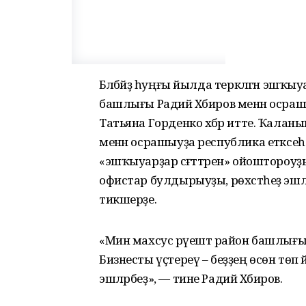
Бәләбәйҙә һуңғы йылда теркәлгән эш
башлығы Радий Хәбиров менән осраш
Татьяна Горденко хәбәр итте. Ҡалан
менән осрашыуҙа республика етәкс
«эшҡыуарҙар сәғәттәрен» ойоштороуҙы
офистар булдырыуҙы, рөхсәтһеҙ эш
тикшерҙе.
«Мин махсус рәүештә район башлы
Бизнесты үҫтереү – беҙҙең өсөн төп
эшләрбеҙ», — тине Радий Хәбиров.