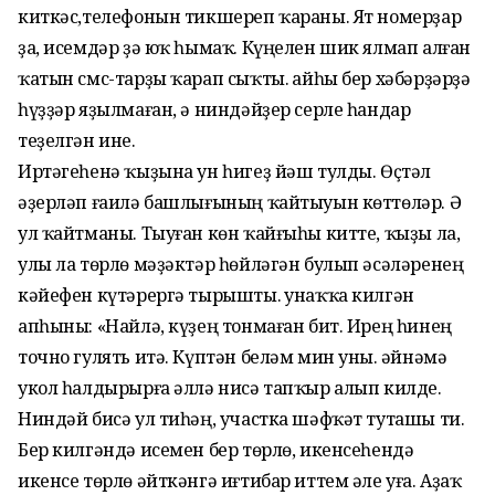
киткәс,телефонын тикшереп ҡараны. Ят номерҙар
ҙа, исемдәр ҙә юҡ һымаҡ. Күңелен шик ялмап алған
ҡатын смс-тарҙы ҡарап сыҡты. Ҡайһы бер хәбәрҙәрҙә
һүҙҙәр яҙылмаған, ә ниндәйҙер серле һандар
теҙелгән ине.
Иртәгеһенә ҡыҙына ун һигеҙ йәш тулды. Өҫтәл
әҙерләп ғаилә башлығының ҡайтыуын көттөләр. Ә
ул ҡайтманы. Тыуған көн ҡайғыһы китте, ҡыҙы ла,
улы ла төрлө мәҙәктәр һөйләгән булып әсәләренең
кәйефен күтәрергә тырышты. Ҡунаҡҡа килгән
апһыны: «Найлә, күҙең тонмаған бит. Ирең һинең
точно гулять итә. Күптән беләм мин уны. Ҡәйнәмә
укол һалдырырға әллә нисә тапҡыр алып килде.
Ниндәй бисә ул тиһәң, участка шәфҡәт туташы ти.
Бер килгәндә исемен бер төрлө, икенсеһендә
икенсе төрлө әйткәнгә иғтибар иттем әле уға. Аҙаҡ