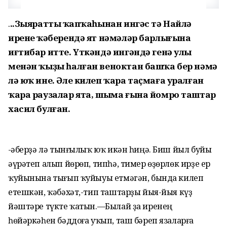
.
..Зыяраттың ҡапҡаһынан ингәс тә Найлә
иренең ҡәберендә ят нәмәләр барлығына
иғтибар итте. Үткәндә ингәндә генә улы
менән ҡыҙы һалған веноктан башҡа бер нәмә
лә юҡ ине. Әле килеп ҡара таҫмаға уралған
ҡара раузалар ята, шыма ғына йомро таштар
хасил булған.
-
Ҡәберҙә лә тынғылыҡ юҡ икән һиңә. Биш йыл буйы
әүрәтеп алып йөрөп, типһә, тимер өҙөрлөк ирҙе ер
ҡуйынына тығып ҡуйыуы етмәгән, бында килеп
етешкән, ҡәбәхәт,-тип таштарҙы йыя-йыя күҙ
йәштәре түкте ҡатын.—Былай ҙа иренең
һөйәркәһен бәддоға уҡып, таш бәреп язаларға