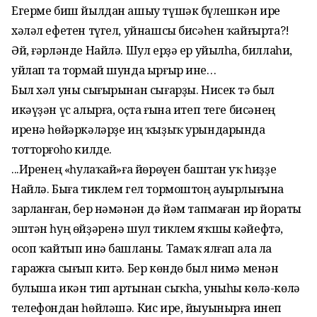
Егерме биш йылдан ашыу түшәк бүлешкән ире
хәләл ефетен түгел, уйнашсы бисәһен ҡайғырта?!
Әй, ғәрләнде Найлә. Шул ерҙә ер уйылһа, биллаһи,
уйлап та тормай шунда ырғыр ине…
Был хәл уны сығырынан сығарҙы. Нисек тә был
икәүҙән үс алырға, оҫта ғына итеп теге бисәнең
иренә һөйәркәләрҙе иң ҡыҙыҡ урындарында
тотторғоһо килде.
...Иренең «һулаҡай»ға йөрөүен баштан уҡ һиҙҙе
Найлә. Быға тиклем гел тормоштоң ауырлығына
зарланған, бер нәмәнән дә йәм тапмаған ир йораты
эштән һуң өйҙәренә шул тиклем яҡшы кәйефтә,
осоп ҡайтып инә башланы. Тамаҡ ялғап ала ла
гаражға сығып китә. Бер көндө был нимә менән
булыша икән тип артынан сыҡһа, уныһы көлә-көлә
телефондан һөйләшә. Кис ире, йыуынырға инеп