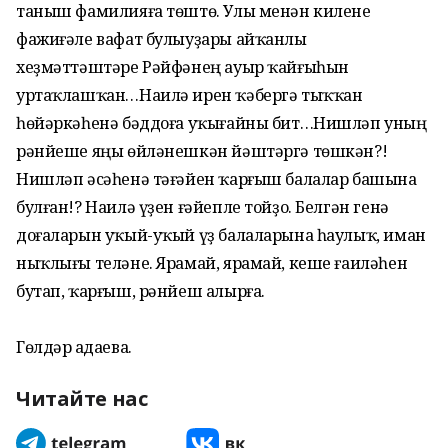
таныш фамилияға төштө. Улы менән килене
фажиғәле вафат булыуҙары айҡанлы
хеҙмәттәштәре Рәйфәнең ауыр ҡайғыһын
уртаҡлашҡан…Наилә ирен ҡәбергә тыҡҡан
һөйәркәһенә бәддоға уҡығайны бит…Нишләп уның
рәнйеше яңы өйләнешкән йәштәргә төшкән?!
Нишләп әсәһенә тәғәйен ҡарғыш балалар башына
булған!? Наилә үҙен ғәйепле тойҙо. Белгән генә
доғаларын уҡый-уҡый үҙ балаларына һаулыҡ, иман
ныҡлығы теләне. Ярамай, ярамай, кеше ғаиләһен
бутап, ҡарғыш, рәнйеш алырға.
Гөлдәр Ҡадаева.
Читайте нас