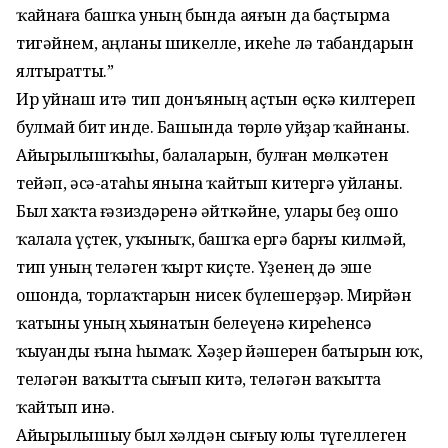
ҡайнаға башҡа уның бында аяғын да баҫтырма
тигәйнем, аңланы шикелле, икеһе лә табандарын
ялтыратты.”
Ир уйнаш итә тип донъяның аҫтын өҫкә килтереп
булмай бит инде. Башында төрлө уйҙар ҡайнаны.
Айырылышҡыһы, балаларын, булған мөлкәтен
тейәп, әсә-атаһы янына ҡайтып китергә уйланы.
Был хаҡта ғәзиздәренә әйткәйне, улары беҙ ошо
ҡалала үҫтек, уҡыныҡ, башҡа ергә барғы килмәй,
тип уның теләген ҡырт киҫте. Үҙенең дә эше
ошонда, торлаҡтарын нисек бүлешерҙәр. Мирйән
ҡатыны уның хыянатын белеүенә киреһенсә
ҡыуанды ғына һымаҡ. Хәҙер йәшерен батырын юҡ,
теләгән ваҡытта сығып китә, теләгән ваҡытта
ҡайтып инә.
Айырылышыу был хәлдән сығыу юлы түгеллеген