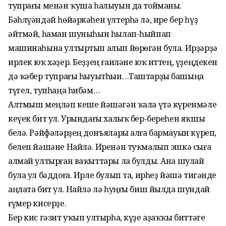
тупрағы менән ҡуша һалыуын да тойманы.
Бәһлүәндәй һөйәркәһен үлтерһә лә, ире бер һүҙ
әйтмәй, һаман шуныһын һылап-һыйпап
машинаһына ултыртып алып йөрөгән була. Ирҙәрҙә
ирлек юҡ хәҙер. Беҙҙең ғаиләне юҡ иттең, үҙеңдекен
дә ҡәбер тупрағы һыуытһын…Таштарҙы башыңа
түгел, тупһаңа һибәм…
Алтмыш меңләп кеше йәшәгән ҡала үтә күренмәле
кеүек бит ул. Урындағы халыҡ бер-береһен яҡшы
белә. Рәйфәләрҙең донъялары алға бармауын күреп,
белеп йәшәне Найлә. Иренән туҡмалып эшкә сыға
алмай ултырған ваҡыттары ла булды. Ана шулай
була ул бәддоға. Ирле булып та, ирһеҙ йәшә тигәнде
аңлата бит ул. Найлә лә һуңғы биш йылда шундай
ғүмер кисерҙе.
Бер кис гәзит уҡып ултырһа, күҙе аҙаҡҡы биттәге