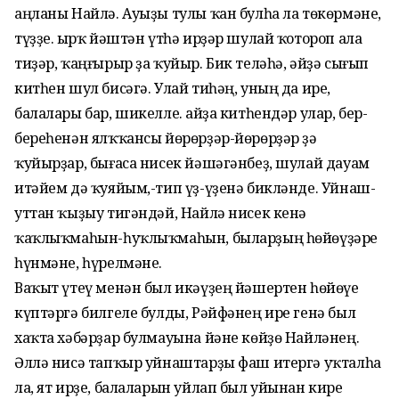
аңланы Найлә. Ауыҙы тулы ҡан булһа ла төкөрмәне,
түҙҙе. Ҡырҡ йәштән үтһә ирҙәр шулай ҡотороп ала
тиҙәр, ҡаңғырыр ҙа ҡуйыр. Бик теләһә, әйҙә сығып
китһен шул бисәгә. Улай тиһәң, уның да ире,
балалары бар, шикелле. Ҡайҙа китһендәр улар, бер-
береһенән ялҡҡансы йөрөрҙәр-йөрөрҙәр ҙә
ҡуйырҙар, бығаса нисек йәшәгәнбеҙ, шулай дауам
итәйем дә ҡуяйым,-тип үҙ-үҙенә бикләнде. Уйнаш-
уттан ҡыҙыу тигәндәй, Найлә нисек кенә
ҡаҡлыҡмаһын-һуҡлыҡмаһын, быларҙың һөйөүҙәре
һүнмәне, һүрелмәне.
Ваҡыт үтеү менән был икәүҙең йәшертен һөйөүе
күптәргә билгеле булды, Рәйфәнең ире генә был
хаҡта хәбәрҙар булмауына йәне көйҙө Найләнең.
Әллә нисә тапҡыр уйнаштарҙы фаш итергә уҡталһа
ла, ят ирҙе, балаларын уйлап был уйынан кире