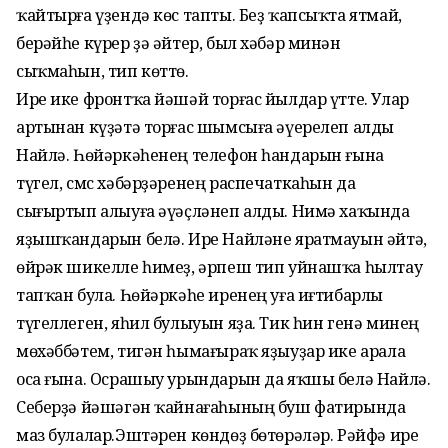
ҡайтырға үҙендә көс тапты. Беҙ ҡапсыҡта ятмай,
берәйһе күрер ҙә әйтер, был хәбәр минән
сыҡмаһын, тип көттө.
Ире ике фронтҡа йәшәй торғас йылдар үтте. Улар
артынан күҙәтә торғас шымсыға әүерелеп алды
Найлә. Һөйәркәһенең телефон һандарын ғына
түгел, смс хәбәрҙәренең распечаткаһын да
сығыртып алыуға әүәҫләнеп алды. Нимә хаҡында
яҙышҡандарын белә. Ире Найләне яратмауын әйтә,
өйрәк шикелле һимеҙ, әрпеш тип уйнашҡа һылтау
тапҡан була. Һөйәркәһе иренең уға иғтибарлы
түгеллеген, яһил булыуын яҙа. Тик һин генә минең
мөхәббәтем, тигән һымағыраҡ яҙыуҙар ике арала
оса ғына. Осрашыу урындарын да яҡшы белә Найлә.
Себерҙә йәшәгән ҡайнағаһының буш фатирында
маз булалар.Эштәрен көндөҙ бөтөрәләр. Рәйфә ире