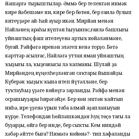
йәшәргә тырыштылар. Әммә бер теленгән икмәк
кире йәбешәме ни, кире бер бөтөн, бер ғаилә булып
китеүҙәре ай-һай ауыр икән. Мирйән менән
Найләнең араһы күптән һыуынғас,ғаилә башлығы
уйнаштың фаш ителеүенә артыҡ көйәләнмәне,
буғай. Рәйфәгә иренән эләгеп кенә торҙо. Бөтә
кәрттәр асылғас, Найләгә уттан яман уйнаштың
ҡыҙығы ла, ҡыҙғанысы ла ҡалманы. Шулай ҙа
Мирйәндең күңелһеҙләнгән саҡтары йышайҙы.
Күберәк ҡыҙыҡ ҡына итеп йүтәлләне, бер
туҡтауһыҙ үҙәге көйөүгә зарланды. Рәйфә менән
осрашыуҙары һирәгәйҙе. Бер көн эштән ҡайтып
инһә, ире үҙенә урын таба алмай аҙапланыуын
күрҙе. Телефондан һөйләшкәндән һуң төҫө тағы ла
буҙарҙы, өйгә бер инде, бер сыҡты. Кем ниндәй
хәбәр әйтте быға? Нимәгә көйөнә?- тип хафаланды