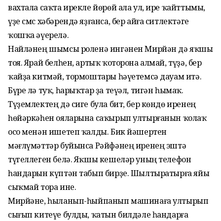
вахтала саҡта ирекле йөрөй ала ул, ире ҡайттымы,
үҙе смс хәбәрендә яҙғанса, бер айға ситлектәге
ҡошҡа әүерелә.
Найләнең шымсы роленә ингәнен Мирйән дә яҡшы
тоя. Ярай белһен, артыҡ ҡоторона алмай, түҙә, бер
ҡайҙа китмәй, тормоштары һәүетемсә дауам итә.
Бүре лә туҡ, һарыҡтар ҙа теүәл, тигән һымаҡ.
Түҙемлектең дә сиге була бит, бер көндө иренең
һөйәркәһен ояларына саҡырып ултырғанын ҡолаҡ
осо менән ишетеп ҡалды. Бик йәшертен
мәғлүмәттәр буйынса Рәйфәнең иренең эштә
түгеллеген белә. Яҡшы кешеләр уның телефон
һандарын күптән табып бирҙе. Шылтыратырға яйы
сыҡмай тора ине.
Мирйәне, һыланып-һыйпанып машинаға ултырып
сығып китеүе булды, ҡатын билдәле һандарға