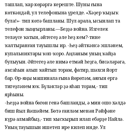
ташлап, ҡар көрәргә кереште. Шуны ғына
көткәндәй, ул телефонына үрелде. «Хәҙер ҡыҙыҡ
була!»- тип көтә башланы. Шул арала, ысынлап та
телефон зыңғырланы.—Беҙҙә война. Изгелек
теләүсе ҡатын, әйтегеҙ әле һеҙ кем?-тине
ҡалтыранған тауышлы ир. -Һеҙ әйткәнсә эшләнем,
купальниктары ҡоп-ҡоро. Аңланым уның ҡайҙа
булыуын. Әйтегеҙ әле нимә етмәй һеҙгә, бисәләрәгә,
аҡсаһын алып ҡайтып торам, фатир, шәхси йорт
бар. Өр-яңы машинала ғына йөрөтәм, аяғын ергә
тигеҙгәнем юҡ. Бүләктәр ҙә яһап торам,- тип
ярһыны.
-Һеҙҙә война бөгөн генә башланды, ә мин ошо хәлдә
биш йыл йәшәйем. Бөтә ғаиләм менән Рәйфәне
күрә алмайбыҙ,- тип ҡысҡырып илап ебәрҙе Найлә.
Уның тауышын ишетеп ире килеп инде. Ул