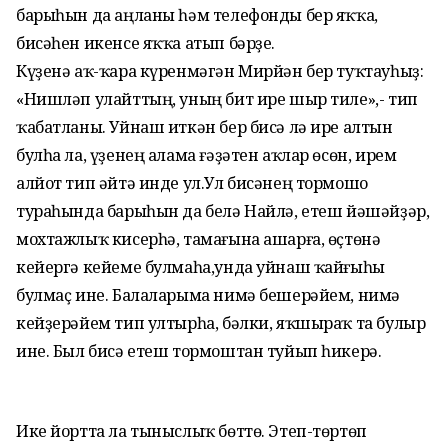
барыһын да аңланы һәм телефонды бер яҡҡа,
бисәһен икенсе яҡҡа атып бәрҙе.
Күҙенә аҡ-ҡара күренмәгән Мирйән бер туҡтауһыҙ:
«Нишләп улайттың, уның бит ире шыр тиле»,- тип
ҡабатланы. Уйнаш иткән бер бисә лә ире алтын
булһа ла, үҙенең алама ғәҙәтен аҡлар өсөн, ирем
алйот тип әйтә инде ул.Ул бисәнең тормошо
тураһында барыһын да белә Найлә, етеш йәшәйҙәр,
мохтажлыҡ кисерһә, тамағына ашарға, өҫтөнә
кейергә кейеме булмаһа,унда уйнаш ҡайғыһы
булмаҫ ине. Балаларыма нимә бешерәйем, нимә
кейҙерәйем тип ултырһа, бәлки, яҡшыраҡ та булыр
ине. Был бисә етеш тормоштан туйып һикерә.
Ике йортта ла тыныслыҡ бөттө. Этеп-төртөп