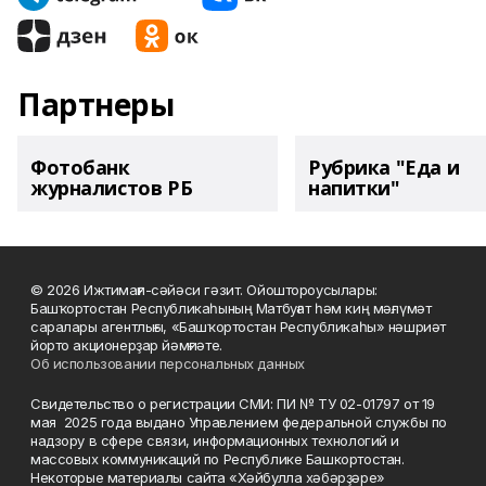
Партнеры
Фотобанк
Рубрика "Еда и
журналистов РБ
напитки"
© 2026 Ижтимағи-сәйәси гәзит. Ойоштороусылары:
Башҡортостан Республикаһының Матбуғат һәм киң мәғлүмәт
саралары агентлығы, «Башҡортостан Республикаһы» нәшриәт
йорто акционерҙар йәмғиәте.
Об использовании персональных данных
Свидетельство о регистрации СМИ: ПИ № ТУ 02-01797 от 19
мая 2025 года выдано Управлением федеральной службы по
надзору в сфере связи, информационных технологий и
массовых коммуникаций по Республике Башкортостан.
Некоторые материалы сайта «Хәйбулла хәбәрҙәре»