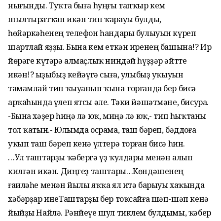
нығынды. Туҡта быға һуңғы тапҡыр кем
шылтыратҡан икән тип ҡарауы булды,
һөйәркәһенең телефон һандары булыуын күреп
шартлай яҙҙы. Бына кем еткән иренең башына!? Ир
йөрәге күтәрә алмаҫлыҡ ниндәй һүҙҙәр әйтте
икән!? Ҡыҙыбыҙ кейәүгә сыға, улыбыҙ уҡыуын
тамамлай тип ҡыуанып ҡына торғанда бер бисә
арҡаһында үлеп ятсы әле. Тәки йәшәтмәне, бисура.
-Бына хәҙер һиңә лә юҡ, миңә лә юҡ,- тип һыҡтаны
тол ҡатын.- Юлымда осрама, таш бәреп, бәддоға
уҡып таш бәреп кенә үлтерә торған бисә һин.
…Ул таштарҙы ҡәбергә үҙ ҡулдары менән алып
килгән икән. Диңгеҙ таштары…Көндәшенең
ғаиләһе менән йылы яҡҡа ял итә барыуы хаҡында
хәбәрҙар инеТаштарҙы бер тоҡсайға шәп-шәп кенә
йыйҙы Найлә. Рәнйеүе шул тиклем булдымы, ҡәбер