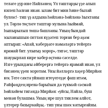
теләге ҙур ине Найләнең. Ул таштарҙы үҙе алып
килеп һалған икән. Ҡылам бит мин һине былай
булғас!- тип үҙ алдына һөйләнә-һөйләнә һыҡтаны
ул. Төрлө төҫтәге таштар ҡулына һыймай,
һыпырылып төшә башланы. Уның бындай
ҡыланышын ситтән күҙәтеп торған бер әҙәм
аптырап: «Апай, ҡәберҙәге нәмәләргә тейергә
ярамай бит. Ҡулығыҙ ҡорор»,-тигәс, таштар
шауҙырлап кире ҡәбер өҫтөнә сәселде.
Изге урындағы әйберергә тейергә ярамай икән, ул
бисәнең үҙен ҡоротам. Уны йәлләргә хәҙер Мирйән
юҡ. Теге саҡта уйнаш итеүегеҙҙе фаш итәм,
Рәйфәңдең иренә барыһын да түкмәй-сәсмәй
һөйләйем тигәндә Мирйән: «Ҡуйсы, Найлә, буш
менән булашма. Уның ире шул тиклем алйот,
үлтерер бахырҡайҙы,- тип уны шаҡ ҡатырғайны.