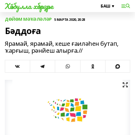
Хәйбулла хәбәрҙәре
ДӨЙӨМ МӘҠӘЛӘЛӘР
5 МАРТА 2020, 20:28
Бәддоға
Ярамай, ярамай, кеше ғаиләһен бутап,
ҡарғыш, рәнйеш алырға.//