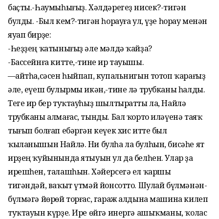
баҫты.-Һаумыһығыҙ. Хәлдәрегеҙ нисек?-тигән
булды. -Был кем?-тигән һорауға ул, үҙе һорау менән
яуап бирҙе:
-Һеҙҙең ҡатынығыҙ әле мәлдә ҡайҙа?
-Бассейнға китте,-тине ир тауышы.
—Ҡайтһа,сәсен һыйпап, купальнигын тотоп ҡарағыҙ
әле, еүеш булырмы икән,-тине лә трубканы һалды.
Теге ир бер туҡтауһыҙ шылтыратты ла, Найлә
трубканы алмағас, тынды. Бал ҡорто иләүенә таяҡ
тығып болғап ебәргән кеүек хис итте был
ҡыланышын Найлә. Ни булһа ла булһын, бисәһе ят
ирҙең ҡуйынында ятыуын ул да белһен. Улар ҙа
ирешһен, талашһын. Хәйерсегә ел ҡаршы
тигәндәй, ваҡыт үтмәй йонсотто. Шулай бүлмәнән-
бүлмәгә йөрөй торғас, гараж алдына машина килеп
туҡтауын күрҙе. Ире өйгә инергә ашыҡманы, ҡолас