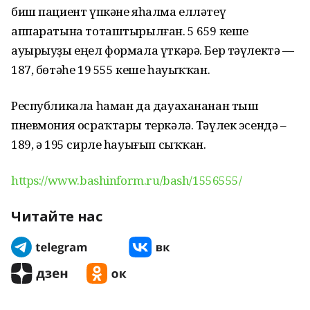
биш пациент үпкәне яһалма елләтеү
аппаратына тоташтырылған. 5 659 кеше
ауырыуҙы еңел формала үткәрә. Бер тәүлектә —
187, бөтәһе 19 555 кеше һауыҡҡан.
Республикала һаман да дауахананан тыш
пневмония осраҡтары теркәлә. Тәүлек эсендә –
189, ә 195 сирле һауығып сыҡҡан.
https://www.bashinform.ru/bash/1556555/
Читайте нас