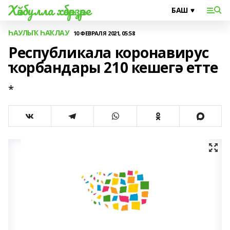
Хәйбулла хәбәрҙәре
ҺАУЛЫҠ ҺАҠЛАУ
10 ФЕВРАЛЯ 2021, 05:58
Республикала коронавирус
ҡорбандары 210 кешегә етте
*