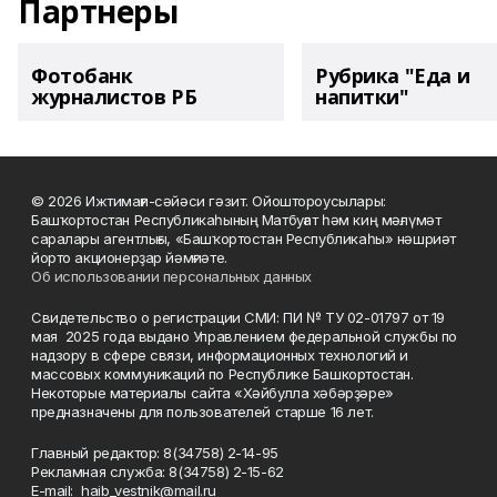
Партнеры
Фотобанк
Рубрика "Еда и
журналистов РБ
напитки"
© 2026 Ижтимағи-сәйәси гәзит. Ойоштороусылары:
Башҡортостан Республикаһының Матбуғат һәм киң мәғлүмәт
саралары агентлығы, «Башҡортостан Республикаһы» нәшриәт
йорто акционерҙар йәмғиәте.
Об использовании персональных данных
Свидетельство о регистрации СМИ: ПИ № ТУ 02-01797 от 19
мая 2025 года выдано Управлением федеральной службы по
надзору в сфере связи, информационных технологий и
массовых коммуникаций по Республике Башкортостан.
Некоторые материалы сайта «Хәйбулла хәбәрҙәре»
предназначены для пользователей старше 16 лет.
Главный редактор: 8(34758) 2-14-95
Рекламная служба: 8(34758) 2-15-62
Е-mаil: haib_vestnik@mail.ru