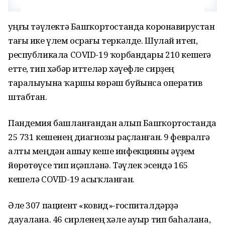
Һуңғы тәүлектә Башҡортостанда коронавирустан
тағы ике үлем осрағы теркәлде. Шулай итеп,
республикала COVID-19 ҡорбандары 210 кешегә
етте, тип хәбәр иттеләр хәүефле сирҙең
таралыуына ҡаршы көрәш буйынса оператив
штабтан.
Пандемия башланғандан алып Башҡортостанда
25 731 кешенең диагнозы раҫланған. 9 февралгә
алты меңдән ашыу кеше инфекцияны әүҙем
йөрөтөүсе тип иҫәпләнә. Тәүлек эсендә 165
кешелә COVID-19 асыҡланған.
Әле 307 пациент «ковид»-госпиталдәрҙә
дауалана. 46 сирленең хәле ауыр тип баһалана,