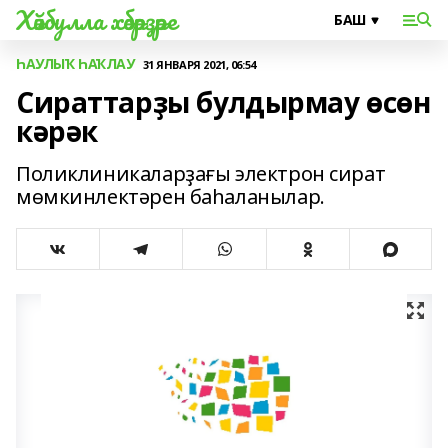
Хәйбулла хәбәрҙәре
ҺАУЛЫҠ ҺАҠЛАУ
31 ЯНВАРЯ 2021, 06:54
Сираттарҙы булдырмау өсөн
кәрәк
Поликлиникаларҙағы электрон сират
мөмкинлектәрен баһаланылар.