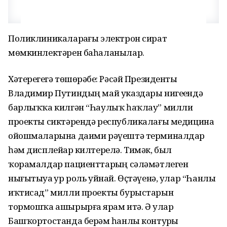
Поликлиникаларҙағы электрон сират
мөмкинлектәрен баһаланылар.
Хәтерегеҙгә төшөрәбеҙ: Рәсәй Президенты
Владимир Путиндың май указдары нигеҙендә
барлыҡҡа килгән “Һаулыҡ һаҡлау” милли
проекты сиктәрендә республикалағы медицина
ойошмаларына даими рәүештә терминалдар
һәм дисплейҙар килтерелә. Тимәк, был
ҡорамалдар пациенттарҙың сәләмәтлеген
нығытыуҙа ҙур роль уйнай. Өҫтәүенә, улар “Һанлы
иҡтисад” милли проекты бурыстарын
тормошҡа ашырырға ярҙам итә. Ә улар
Башҡортостанда берҙәм һанлы контурҙы