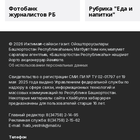
Фотобанк
Рубрика "Еда и
журналистов РБ
напитки"
© 2026 Ижтимағи-сәйәси гәзит. Ойоштороусылары:
Башҡортостан Республикаһының Матбуғат һәм киң мәғлүмәт
саралары агентлығы, «Башҡортостан Республикаһы» нәшриәт
йорто акционерҙар йәмғиәте.
Об использовании персональных данных
Свидетельство о регистрации СМИ: ПИ № ТУ 02-01797 от 19
мая 2025 года выдано Управлением федеральной службы по
надзору в сфере связи, информационных технологий и
массовых коммуникаций по Республике Башкортостан.
Некоторые материалы сайта «Хәйбулла хәбәрҙәре»
предназначены для пользователей старше 16 лет.
Главный редактор: 8(34758) 2-14-95
Рекламная служба: 8(34758) 2-15-62
Е-mаil: haib_vestnik@mail.ru
Телефон