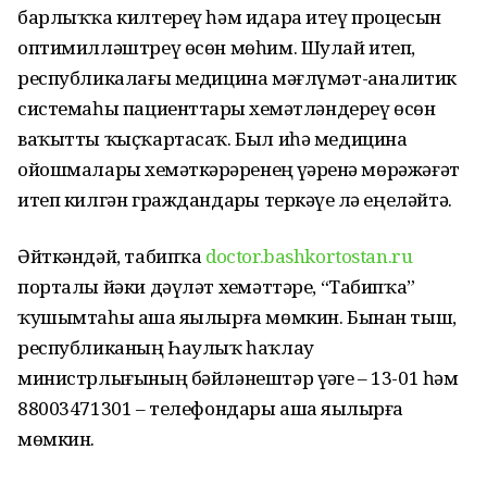
барлыҡҡа килтереү һәм идара итеү процесын
оптимилләштреү өсөн мөһим. Шулай итеп,
республикалағы медицина мәғлүмәт-аналитик
системаһы пациенттарҙы хеҙмәтләндереү өсөн
ваҡытты ҡыҫҡартасаҡ. Был иһә медицина
ойошмалары хеҙмәткәрҙәренең үҙҙәренә мөрәжәғәт
итеп килгән граждандарҙы теркәүҙе лә еңеләйтә.
Әйткәндәй, табипҡа
doctor.bashkortostan.ru
порталы йәки дәүләт хеҙмәттәре, “Табипҡа”
ҡушымтаһы аша яҙылырға мөмкин. Бынан тыш,
республиканың Һаулыҡ һаҡлау
министрлығының бәйләнештәр үҙәге – 13-01 һәм
88003471301 – телефондары аша яҙылырға
мөмкин.