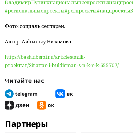
ВладимирПутин
#национальныепроекты
#нацпрое
#региональныепроекты
#регпроекты
#нацпроекты
Фото: социаль селтәрҙән.
Автор: Айһылыу Низамова
https://bash.rbsmi.ru/articles/milli-
proekttar/Sirattar-i-buldirmau-s-n-k-r-k-655707/
Читайте нас
Партнеры