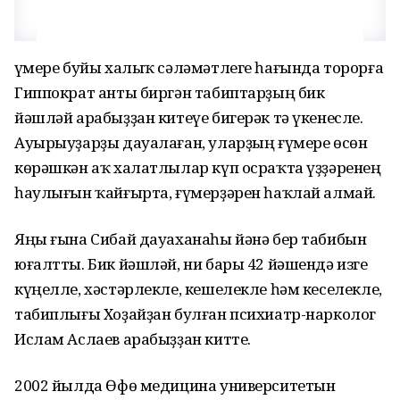
Ғүмере буйы халыҡ сәләмәтлеге һағында торорға
Гиппократ анты биргән табиптарҙың бик
йәшләй арабыҙҙан китеүе бигерәк тә үкенесле.
Ауырыуҙарҙы дауалаған, уларҙың ғүмере өсөн
көрәшкән аҡ халатлылар күп осраҡта үҙҙәренең
һаулығын ҡайғырта, ғүмерҙәрен һаҡлай алмай.
Яңы ғына Сибай дауаханаһы йәнә бер табибын
юғалтты. Бик йәшләй, ни бары 42 йәшендә изге
күңелле, хәстәрлекле, кешелекле һәм кеселекле,
табиплығы Хоҙайҙан булған психиатр-нарколог
Ислам Аслаев арабыҙҙан китте.
2002 йылда Өфө медицина университетын