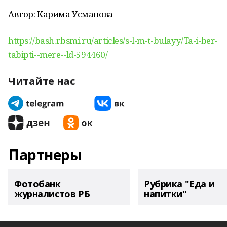
Автор: Карима Усманова
https://bash.rbsmi.ru/articles/s-l-m-t-bulayy/Ta-i-ber-
tabipti--mere--ld-594460/
Читайте нас
Партнеры
Фотобанк
Рубрика "Еда и
журналистов РБ
напитки"