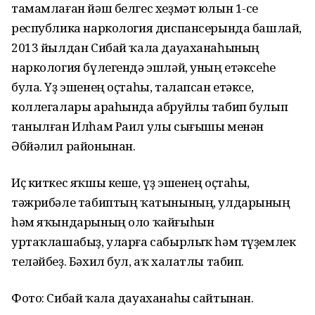
тамамлаған йәш белгес хеҙмәт юлын 1-се
республика наркология диспансерында башлай,
2013 йылдан Сибай ҡала дауаханаһының
наркология бүлегендә эшләй, уның етәксеһе
була. Үҙ эшенең оҫтаһы, талапсан етәксе,
коллегалары араһында абруйлы табип булып
танылған Илһам Раил улы сығышы менән
Әбйәлил районынан.
Иҫ киткес яҡшы кеше, үҙ эшенең оҫтаһы,
тәжрибәле табиптың ҡатынының, улдарының
һәм яҡындарының оло ҡайғыһын
уртаҡлашабыҙ, уларға сабырлыҡ һәм түҙемлек
теләйбеҙ. Бәхил бул, аҡ халатлы табип.
Фото: Сибай ҡала дауаханаһы сайтынан.