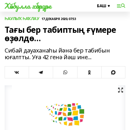
Хәйбулла хәбәрҙәре
ҺАУЛЫҠ ҺАҠЛАУ
17 ДЕКАБРЯ 2020, 07:53
Тағы бер табиптың ғүмере
өҙөлдө...
Сибай дауаханаһы йәнә бер табибын
юғалтты. Уға 42 генә йәш ине...