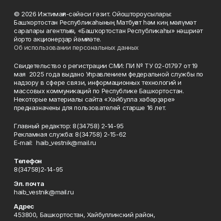
© 2026 Ижтимағи-сәйәси гәзит. Ойоштороусылары:
Башҡортостан Республикаһының Матбуғат һәм киң мәғлүмәт
саралары агентлығы, «Башҡортостан Республикаһы» нәшриәт
йорто акционерҙар йәмғиәте.
Об использовании персональных данных
Свидетельство о регистрации СМИ: ПИ № ТУ 02-01797 от 19
мая 2025 года выдано Управлением федеральной службы по
надзору в сфере связи, информационных технологий и
массовых коммуникаций по Республике Башкортостан.
Некоторые материалы сайта «Хәйбулла хәбәрҙәре»
предназначены для пользователей старше 16 лет.
Главный редактор: 8(34758) 2-14-95
Рекламная служба: 8(34758) 2-15-62
Е-mаil: haib_vestnik@mail.ru
Телефон
8(34758)2-14-95
Эл. почта
haib_vestnik@mail.ru
Адрес
453800, Башкортостан, Хайбуллинский район,