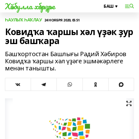
Хәйбулла хәбәрҙәре
ҺАУЛЫҠ ҺАҠЛАУ
24 НОЯБРЯ 2020, 05:51
Ковидҡа ҡаршы хәл үҙәк ҙур
эш башҡара
Башҡортостан Башлығы Радий Хәбиров
Ковидҡа ҡаршы хәл үҙәге эшмәкәрлеге
менән танышты.