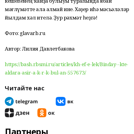
кешеһенең ҡайҙа булыуы тураһында ябай
мәғлүмәтте ала алмай ине. Хәҙер иһә мәсьәләләр
йылдам хәл ителә. Ҙур рәхмәт һеҙгә!
Фото: glavarb.ru
Автор: Лилия Давлетбакова
https://bash.rbsmi.ru/articles/kh-ef-e-lek/Binday--kte-
aldara-asir-a-k-r-k-bul-an-557673/
Читайте нас
Партнеры