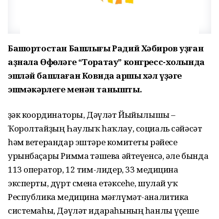
Башҡортостан Башлығы Радий Хәбиров уҙған
аҙнала Өфөләге “Торатау” конгресс-холында
эшләй башлаған Ковидҡа ҡаршы хәл үҙәге
эшмәкәрлеге менән танышты.
Үҙәк координаторы, Дәүләт Йыйылышы –
Ҡоролтайҙың Һаулыҡ һаҡлау, социаль сәйәсәт
һәм ветерандар эштәре комитеты рәйесе
урынбаҫары Римма Үтәшева әйтеүенсә, әле бында
113 оператор, 12 тим-лидер, 33 медицина
эксперты, дүрт смена етәксеһе, шулай уҡ
Республика медицина мәғлүмәт-аналитика
системаһы, Дәүләт идараһының һанлы үҫеше