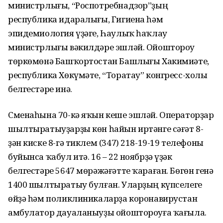
министрлығы, “Роспотребнадзор”ҙың
республика идаралығы, Гигиена һәм
эпидемиология үҙәге, Һаулыҡ һаҡлау
министрлығы вәкилдәре эшләй. Ойоштороу
төркөмөнә Башҡортостан Башлығы Хакимиәте,
республика Хөкүмәте, “Торатау” конгресс-холы
белгестәре инә.
Сменаһына 70-кә яҡын кеше эшләй. Операторҙар
шылтыратыуҙарҙы көн һайын иртәнге сәғәт 8-
ҙән киске 8-гә тиклем (347) 218-19-19 телефоны
буйынса ҡабул итә. 16 – 22 ноябрҙә үҙәк
белгестәре 5647 мөрәжәғәтте ҡараған. Бөгөн генә
1400 шылтыратыу булған. Уларҙың күпселеге
өйҙә һәм поликлиникаларҙа коронавирустан
амбулатор дауаланыуҙы ойоштороуға ҡағыла.