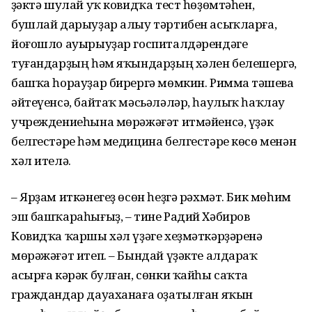
Үҙәктә шулай уҡ ковидҡа тест һөҙөмтәһен,
бушлай дарыуҙар алыу тәртибен асыҡларға,
йоғошло ауырыуҙар госпиталдәрендәге
туғандарҙың һәм яҡындарҙың хәлен белешергә,
башҡа һорауҙар бирергә мөмкин. Римма Үтәшева
әйтеүенсә, байтаҡ мәсьәләләр, һаулыҡ һаҡлау
учреждениеһына мөрәжәғәт итмәйенсә, үҙәк
белгестәре һәм медицина белгестәре көсө менән
хәл ителә.
– Ярҙам иткәнегеҙ өсөн һеҙгә рәхмәт. Бик мөһим
эш башҡараһығыҙ, – тине Радий Хәбиров
Ковидҡа ҡаршы хәл үҙәге хеҙмәткәрҙәренә
мөрәжәғәт итеп. – Бындай үҙәкте алдараҡ
асырға кәрәк булған, сөнки ҡайһы саҡта
граждандар дауаханаға оҙатылған яҡын