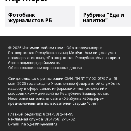
Фотобанк
Рубрика "Еда и
журналистов РБ
напитки"
© 2026 Ижтимағи-сәйәси гәзит. Ойоштороусылары:
Башҡортостан Республикаһының Матбуғат һәм киң мәғлүмәт
саралары агентлығы, «Башҡортостан Республикаһы» нәшриәт
йорто акционерҙар йәмғиәте.
Об использовании персональных данных
Свидетельство о регистрации СМИ: ПИ № ТУ 02-01797 от 19
мая 2025 года выдано Управлением федеральной службы по
надзору в сфере связи, информационных технологий и
массовых коммуникаций по Республике Башкортостан.
Некоторые материалы сайта «Хәйбулла хәбәрҙәре»
предназначены для пользователей старше 16 лет.
Главный редактор: 8(34758) 2-14-95
Рекламная служба: 8(34758) 2-15-62
Е-mаil: haib_vestnik@mail.ru