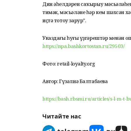
Дин әһелдәрен саҡырыу мәсьәләһен
тимәк, мәсьәләне һәр кем шәхсән х
иҫтә тотоу зарур".
Указдағы һуңғы үҙгәрештәр менән
https://npa.bashkortostan.ru/29503/
Фото: retail-loyalty.org
Автор: Гүзәлиә Балтабаева
https://bash.rbsmi.ru/articles/s-l-m-t
Читайте нас