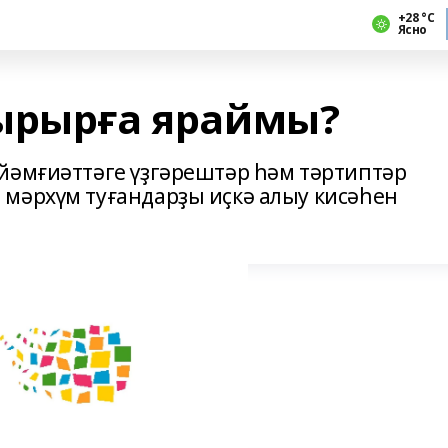
+28 °С
Ясно
ырырға яраймы?
йәмғиәттәге үҙгәрештәр һәм тәртиптәр
мәрхүм туғандарҙы иҫкә алыу кисәһен