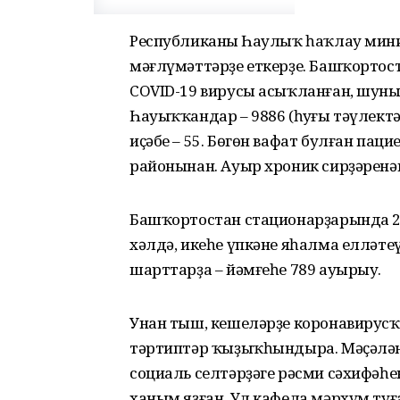
Республиканың Һаулыҡ һаҡлау мини
мәғлүмәттәрҙе еткерҙе. Башҡортост
COVID-19 вирусы асыҡланған, шуның 
Һауыҡҡандар – 9886 (һуңғы тәүлектә
иҫәбе – 55. Бөгөн вафат булған пац
районынан. Ауыр хроник сирҙәренә
Башҡортостан стационарҙарында 22
хәлдә, икеһе үпкәне яһалма елләт
шарттарҙа – йәмғеһе 789 ауырыу.
Унан тыш, кешеләрҙе коронавирусҡ
тәртиптәр ҡыҙыҡһындыра. Мәҫәлән
социаль селтәрҙәге рәсми сәхифәһ
ханым яҙған. Ул кафела мәрхүм туғ