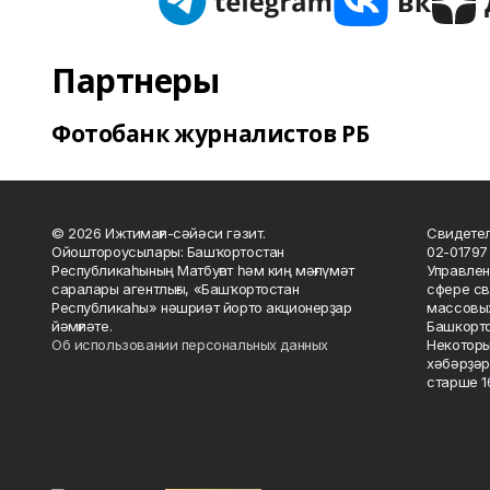
Партнеры
Фотобанк журналистов РБ
© 2026 Ижтимағи-сәйәси гәзит.
Свидетел
Ойоштороусылары: Башҡортостан
02-01797
Республикаһының Матбуғат һәм киң мәғлүмәт
Управлен
саралары агентлығы, «Башҡортостан
сфере св
Республикаһы» нәшриәт йорто акционерҙар
массовых
йәмғиәте.
Башкорто
Об использовании персональных данных
Некоторы
хәбәрҙәр
старше 16