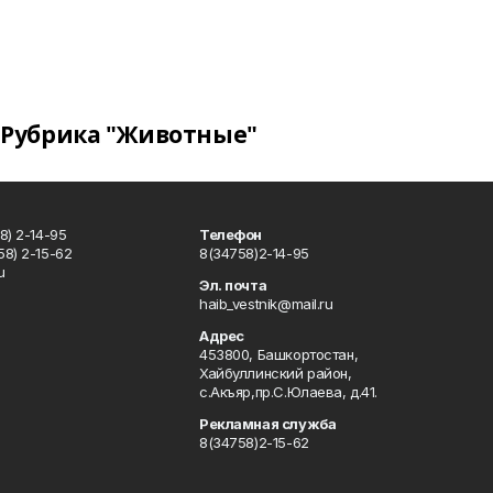
Рубрика "Животные"
8) 2-14-95
Телефон
8) 2-15-62
8(34758)2-14-95
u
Эл. почта
haib_vestnik@mail.ru
Адрес
453800, Башкортостан,
Хайбуллинский район,
с.Акъяр,пр.С.Юлаева, д.41.
Рекламная служба
8(34758)2-15-62