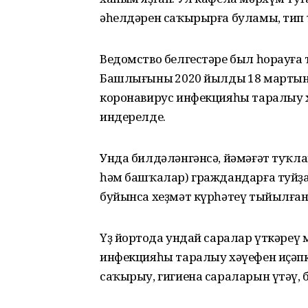
әһелдәрен саҡырырға буламы, тип
Ведомство белгестәре был һорауға 
Башлығының 2020 йылдың 18 марты
коронавирус инфекцияһы таралыу 
индерелде.
Унда билдәләнгәнсә, йәмәғәт туҡ
һәм башҡалар) граждандарға туйҙа
буйынса хеҙмәт күрһәтеү тыйылған
Үҙ йортоңда ундай саралар үткәреү
инфекцияһы таралыу хәүефен иҫәпк
саҡырыу, гигиена сараларын үтәү,