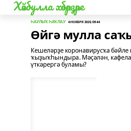
Хәйбулла хәбәрҙәре
ҺАУЛЫҠ ҺАҠЛАУ
4 НОЯБРЯ 2020, 09:44
Өйгә мулла саҡ
Кешеләрҙе коронавирусҡа бәйле 
ҡыҙыҡһындыра. Мәҫәлән, кафела 
үткәрергә буламы?