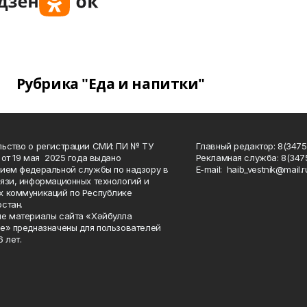
Рубрика "Еда и напитки"
ьство о регистрации СМИ: ПИ № ТУ
Главный редактор: 8(3475
 от 19 мая 2025 года выдано
Рекламная служба: 8(3475
ием федеральной службы по надзору в
Е-mаil: haib_vestnik@mail.r
язи, информационных технологий и
 коммуникаций по Республике
стан.
е материалы сайта «Хәйбулла
е» предназначены для пользователей
 лет.