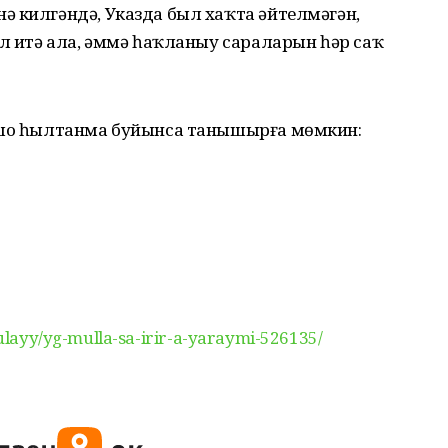
ә килгәндә, Указда был хаҡта әйтелмәгән,
әл итә ала, әммә һаҡланыу сараларын һәр саҡ
 ошо һылтанма буйынса танышырға мөмкин:
-bulayy/yg-mulla-sa-irir-a-yaraymi-526135/