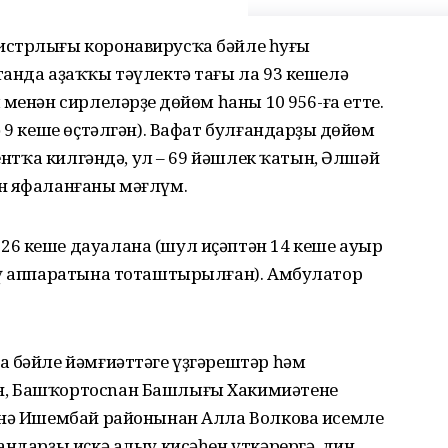
стрлығы коронавирусҡа бәйле һуңғы
анда аҙаҡҡы тәүлектә тағы ла 93 кешелә
менән сирлеләрҙең дөйөм һаны 10 956-ға етте.
 9 кеше өҫтәлгән). Вафат булғандарҙың дөйөм
иентҡа килгәндә, ул – 69 йәшлек ҡатын, Әлшәй
н яфаланғаны мәғлүм.
6 кеше дауалана (шул иҫәптән 14 кеше ауыр
еү аппаратына тоташтырылған). Амбулатор
а бәйле йәмғиәттәге үҙгәрештәр һәм
, Башҡортосnан Башлығы Хакимиәтенең
енә Ишембай районынан Алла Волкова исемле
андарҙы иҫкә алыу кисәһен үткәрергә, дин