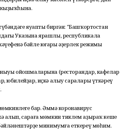
 ҡыҙыҡһына.
түбәндәге яуапты биргән: "Башҡортостан
ндағы Указына ярашлы, республикала
хәүефенә бәйле юғары әҙерлек режимы
ланыуы ойошмаларына (ресторандар, кафелар
р, юбилейҙар, иҫкә алыу саралары үткәреү
.
 мөмкинлеге бар. Әммә коронавирус
ә алып, сараға мөмкин тиклем аҙыраҡ кеше
 бәйләнештәрҙе минимумға еткереү мөһим.