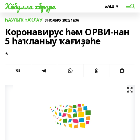
Хәйбулла хәбәрҙәре
ҺАУЛЫҠ ҺАҠЛАУ
3 НОЯБРЯ 2020, 19:36
Коронавирус һәм ОРВИ-нан
5 һаҡланыу ҡағиҙәһе
*