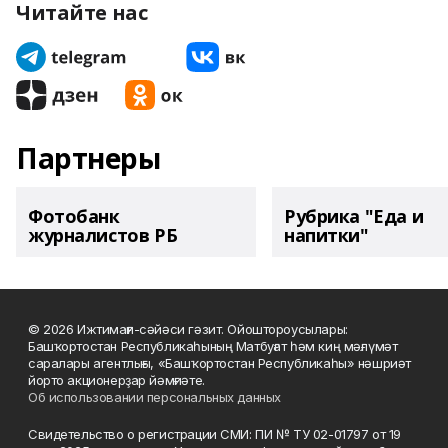
Читайте нас
Партнеры
Фотобанк
Рубрика "Еда и
журналистов РБ
напитки"
© 2026 Ижтимағи-сәйәси гәзит. Ойоштороусылары:
Башҡортостан Республикаһының Матбуғат һәм киң мәғлүмәт
саралары агентлығы, «Башҡортостан Республикаһы» нәшриәт
йорто акционерҙар йәмғиәте.
Об использовании персональных данных
Свидетельство о регистрации СМИ: ПИ № ТУ 02-01797 от 19