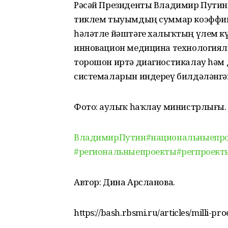
Рәсәй Президенты Владимир Путин
тиклем тыуымдың суммар коэффици
һәләтле йәштәге халыҡтың үлем кү
инновацион медицина технологиял
торошон иртә диагностикалау һәм 
системаларын индереү билдәләнгә
Фото: Һаулыҡ һаҡлау министрлығы.
ВладимирПутин
#национальныепр
#региональныепроекты
#регпроект
Автор: Дина Арсланова.
https://bash.rbsmi.ru/articles/milli-pro