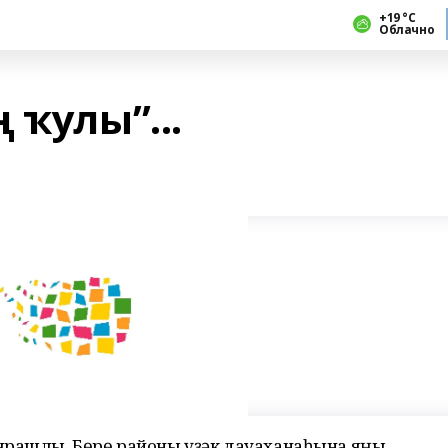
+19 °С
Облачно
 ҡулы”...
ярашлы, Бөрө районы үҙәк дауаханаһына яңы