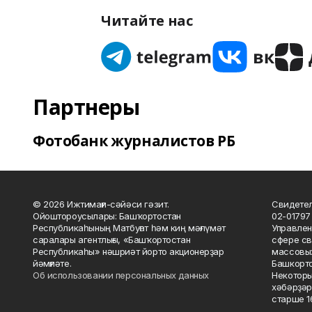
Читайте нас
Партнеры
Фотобанк журналистов РБ
© 2026 Ижтимағи-сәйәси гәзит.
Свидетел
Ойоштороусылары: Башҡортостан
02-01797
Республикаһының Матбуғат һәм киң мәғлүмәт
Управлен
саралары агентлығы, «Башҡортостан
сфере св
Республикаһы» нәшриәт йорто акционерҙар
массовых
йәмғиәте.
Башкорто
Об использовании персональных данных
Некоторы
хәбәрҙәр
старше 16