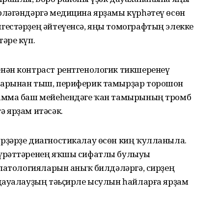
ләгәндәргә медицина ярҙамы күрһәтеү өсөн
естәрҙең әйтеүенсә, яңы томографтың элекке
әре күп.
нән контраст рентгенологик тикшеренеү
ҙарынан тыш, периферик тамырҙар торошон
амма баш мейеһендәге ҡан тамырының тромб
 ярҙам итәсәк.
рҙәрҙе диагностикалау өсөн киң ҡулланыла.
һүрәттәренең яҡшы сифатлы булыуы
 патологияларын аныҡ билдәләргә, сирҙең
дауалауҙың тәьҫирле ысулын һайларға ярҙам