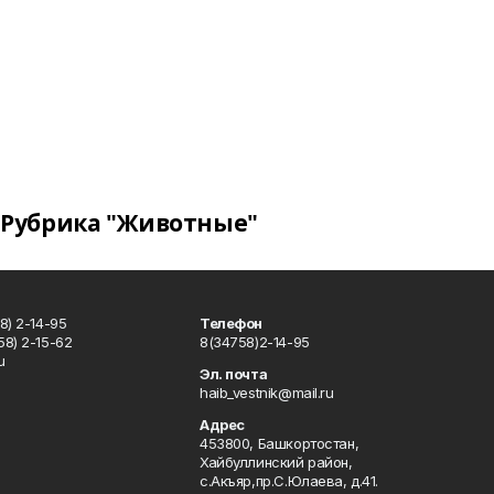
Рубрика "Животные"
8) 2-14-95
Телефон
8) 2-15-62
8(34758)2-14-95
u
Эл. почта
haib_vestnik@mail.ru
Адрес
453800, Башкортостан,
Хайбуллинский район,
с.Акъяр,пр.С.Юлаева, д.41.