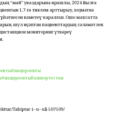
дың “май” указдарына ярашлы, 2024 йылға
ентын 1,7-гә тиклем арттырыу, хеҙмәткә
рһәткесен кәметеү ҡаралған. Ошо маҡсатта
арын, шул иҫәптән пациенттарҙың сәләмәтлек
дистанцион мониторинг үткәреү
н.
оекты
#нацпроекты
ы
#нацпроектыБашкортостан
ekttar/Tabiptar-i--u--uli-507509/