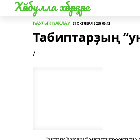
Хәйбулла хәбәрҙәре
ҺАУЛЫҠ ҺАҠЛАУ
21 ОКТЯБРЯ 2020, 05:42
Табиптарҙың “уң
/
“Һаулыҡ һаҡлау” милли проектына 