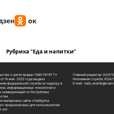
Рубрика "Еда и напитки"
ьство о регистрации СМИ: ПИ № ТУ
Главный редактор: 8(3475
 от 19 мая 2025 года выдано
Рекламная служба: 8(3475
ием федеральной службы по надзору в
Е-mаil: haib_vestnik@mail.r
язи, информационных технологий и
 коммуникаций по Республике
стан.
е материалы сайта «Хәйбулла
е» предназначены для пользователей
 лет.