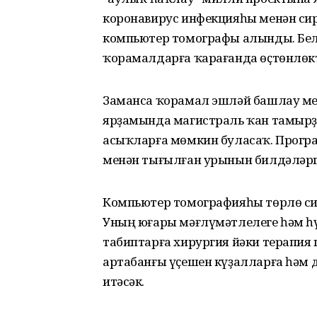
коронавирус инфекцияһы менән сир
компьютер томографы алынды. Белг
ҡорамалдарға ҡарағанда өҫтөнлөкт
Заманса ҡорамал эшләй башлау ме
ярҙамында магистраль ҡан тамыр
асыҡларға мөмкин буласаҡ. Прогр
менән тығылған урынын билдәләргә
Компьютер томографияһы төрлө си
Уның юғары мәғлүмәтлелеге һәм 
табиптарға хирургия йәки терапия
артабанғы үҫешен күҙалларға һәм 
итәсәк.