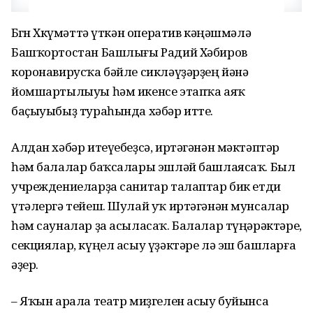
Бөгөн Хөкүмәттә үткән оператив кәңәшмәлә
Башҡортостан Башлығы Радий Хәбиров
коронавирусҡа бәйле сикләүҙәрҙең йәнә
йомшартылыуы һәм икенсе этапҡа аяҡ
баҫыуыбыҙ тураһында хәбәр итте.
Алдан хәбәр итеүебеҙсә, иртәгәнән мәктәптәр
һәм балалар баҡсалары эшләй башлаясаҡ. Был
учреждениеларҙа санитар талаптар бик етди
үтәлергә тейеш. Шулай уҡ иртәгәнән мунсалар
һәм сауналар ҙа асыласаҡ. Балалар түңәрәктәре,
секциялар, күңел асыу үҙәктәре лә эш башларға
әҙер.
– Яҡын арала театр миҙгелен асыу буйынса