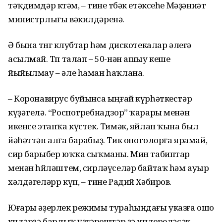
тәҡдимдәр көтәм, – тине төбәк етәксеһе Мәҙәниәт
министрлығы вәкилдәренә.
Ә бына төнгө клубтар һәм дискотекалар әлегә
асылмай. Төп талап – 50-нән ашыу кеше
йыйылмау – әле һаман һаҡлана.
– Коронавирус буйынса ыңғай күрһәткестәр
күҙәтелә. “Роспотребнадзор” ҡарары менән
икенсе этапҡа күстек. Тимәк, яйлап ҡына был
йәһәттән алға барабыҙ. Тик онотолорға ярамай,
сир барыбер юҡҡа сыҡманы. Мин табиптар
менән һөйләштем, сирләүселәр байтаҡ һәм ауыр
хәлдәгеләрр күп, – тине Радий Хәбиров.
Юғары әҙерлек режимы тураһындағы указға ошо
көндәрҙә барлыҡ үҙгәрештәр ҙә индереләсәк.