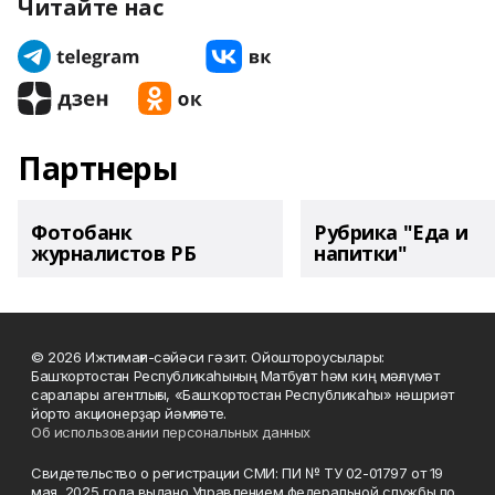
Читайте нас
Партнеры
Фотобанк
Рубрика "Еда и
журналистов РБ
напитки"
© 2026 Ижтимағи-сәйәси гәзит. Ойоштороусылары:
Башҡортостан Республикаһының Матбуғат һәм киң мәғлүмәт
саралары агентлығы, «Башҡортостан Республикаһы» нәшриәт
йорто акционерҙар йәмғиәте.
Об использовании персональных данных
Свидетельство о регистрации СМИ: ПИ № ТУ 02-01797 от 19
мая 2025 года выдано Управлением федеральной службы по