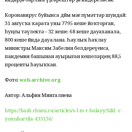
Коронавирус буйынса дөйөм мәғлүмәттәр шундай:
31 авгусҡа ҡарата уны 7795 кеше йоҡторған,
һуңғы тәүлектә – 32 кеше. 68 кеше дауаханала,
800 кеше өйөндә дауалана. Һаулыҡ һаҡлау
министры Максим Забелин белдереүенсә,
пандемия башынан ауырыған кешеләрҙең 88,5
проценты һауыҡҡан.
Фото:
web.archive.org
Автор: Альфия Мингалиева
https://bash.rbsmi.ru/articles/s-l-m-t-bulayy/Sikl--r-
yomshartila-433136/