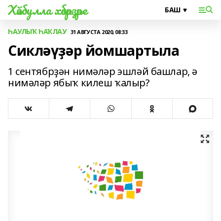
Хәйбулла хәбәрҙәре
ҺАУЛЫҠ ҺАҠЛАУ
31 АВГУСТА 2020, 08:33
Сикләүҙәр йомшартыла
1 сентябрҙән нимәләр эшләй башлар, ә
нимәләр ябыҡ килеш ҡалыр?