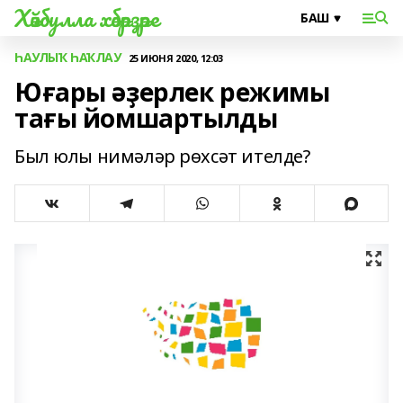
Хәйбулла хәбәрҙәре
ҺАУЛЫҠ ҺАҠЛАУ
25 ИЮНЯ 2020, 12:03
Юғары әҙерлек режимы
тағы йомшартылды
Был юлы нимәләр рөхсәт ителде?