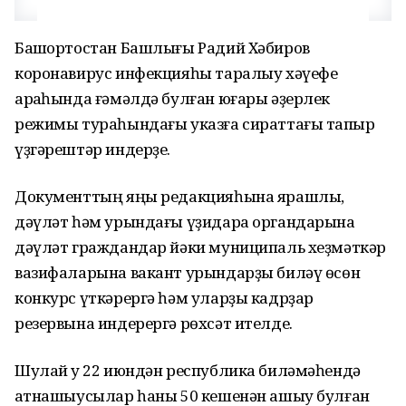
Башҡортостан Башлығы Радий Хәбиров
коронавирус инфекцияһы таралыу хәүефе
арҡаһында ғәмәлдә булған юғары әҙерлек
режимы тураһындағы указға сираттағы тапҡыр
үҙгәрештәр индерҙе.
Документтың яңы редакцияһына ярашлы,
дәүләт һәм урындағы үҙидара органдарына
дәүләт граждандар йәки муниципаль хеҙмәткәр
вазифаларына вакант урындарҙы биләү өсөн
конкурс үткәрергә һәм уларҙы кадрҙар
резервына индерергә рөхсәт ителде.
Шулай уҡ 22 июндән республика биләмәһендә
ҡатнашыусылар һаны 50 кешенән ашыу булған