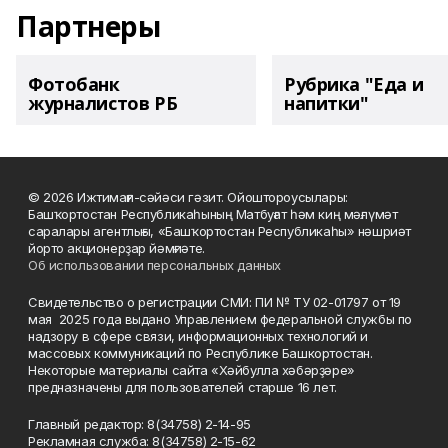
Партнеры
Фотобанк
Рубрика "Еда и
журналистов РБ
напитки"
© 2026 Ижтимағи-сәйәси гәзит. Ойоштороусылары:
Башҡортостан Республикаһының Матбуғат һәм киң мәғлүмәт
саралары агентлығы, «Башҡортостан Республикаһы» нәшриәт
йорто акционерҙар йәмғиәте.
Об использовании персональных данных
Свидетельство о регистрации СМИ: ПИ № ТУ 02-01797 от 19
мая 2025 года выдано Управлением федеральной службы по
надзору в сфере связи, информационных технологий и
массовых коммуникаций по Республике Башкортостан.
Некоторые материалы сайта «Хәйбулла хәбәрҙәре»
предназначены для пользователей старше 16 лет.
Главный редактор: 8(34758) 2-14-95
Рекламная служба: 8(34758) 2-15-62