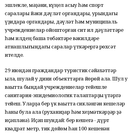
эшлекле, мәҙәни, күңел асыу һәм спорт
саралары йәки дәүләт органдары, урындағы
үҙидара органдары, дәүләт һәм муниципаль
учреждениелар ойошторған сит ил дәүләттәре
һәм илдең башҡа төбәктәре вәкилдәре
ҡатнашлығындағы саралар үткәрергә рөхсәт
ителде.
29 июндән граждандар туристик сәйәхәттәр
ҡыла, шулай уҡ дини объекттарға йөрөй ала. Шул уҡ
ваҡытта бындай учреждениелар тейешле
санитария-эпидемиологик талаптарҙы үтәргә
тейеш. Уларҙа бер үк ваҡытта сикләнгән кешеләр
һаны була ала (руханиҙар һәм хеҙмәткәрҙәр ҙә
иҫәпләнә). Иҫәп шундай: бер кешегә - дүрт
квадрат метр, тик дөйөм һан 100 кешенән