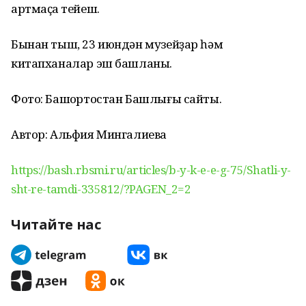
артмаҫҡа тейеш.
Бынан тыш, 23 июндән музейҙар һәм
китапханалар эш башланы.
Фото: Башҡортостан Башлығы сайты.
Автор: Альфия Мингалиева
https://bash.rbsmi.ru/articles/b-y-k-e-e-g-75/Shatli-y-
sht-re-tamdi-335812/?PAGEN_2=2
Читайте нас