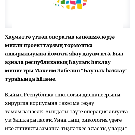
Хөкүмәттә үткән оператив кәңәшмәләрҙә
милли проекттарҙың тормошҡа
ашырылыуына йомғаҡ яһау дауам итә. Был
аҙнала республиканың Һаулыҡ һаҡлау
министры Максим Забелин “Һаулыҡ һаҡлау”
тураһында һөйләне.
Быйыл Республика онкология диспансерының
хирургия корпусына төкәтмә төҙөү
тамамланасаҡ. Бындағы тәүге операция августа
уҡ башҡарыласаҡ. Унан тыш, онкология үҙәге
ике линиялы заманса тиҙләткес аласаҡ, уларҙың