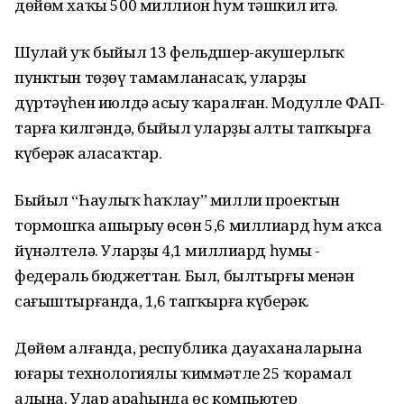
дөйөм хаҡы 500 миллион һум тәшкил итә.
Шулай уҡ быйыл 13 фельдшер-акушерлыҡ
пунктын төҙөү тамамланасаҡ, уларҙың
дүртәүһен июлдә асыу ҡаралған. Модулле ФАП-
тарға килгәндә, быйыл уларҙы алты тапҡырға
күберәк аласаҡтар.
Быйыл “Һаулыҡ һаҡлау” милли проектын
тормошҡа ашырыу өсөн 5,6 миллиард һум аҡса
йүнәлтелә. Уларҙың 4,1 миллиард һумы -
федераль бюджеттан. Был, былтырғы менән
сағыштырғанда, 1,6 тапҡырға күберәк.
Дөйөм алғанда, республика дауаханаларына
юғары технологиялы ҡиммәтле 25 ҡорамал
алына. Улар араһында өс компьютер