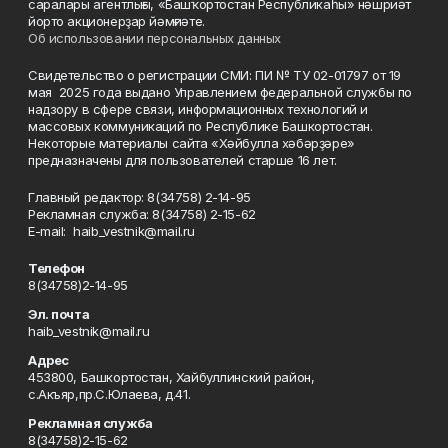
саралары агентлығы, «Башҡортостан Республикаһы» нәшриәт
йорто акционерҙар йәмғиәте.
Об использовании персональных данных
Свидетельство о регистрации СМИ: ПИ № ТУ 02-01797 от 19
мая 2025 года выдано Управлением федеральной службы по
надзору в сфере связи, информационных технологий и
массовых коммуникаций по Республике Башкортостан.
Некоторые материалы сайта «Хәйбулла хәбәрҙәре»
предназначены для пользователей старше 16 лет.
Главный редактор: 8(34758) 2-14-95
Рекламная служба: 8(34758) 2-15-62
Е-mаil: haib_vestnik@mail.ru
Телефон
8(34758)2-14-95
Эл. почта
haib_vestnik@mail.ru
Адрес
453800, Башкортостан, Хайбуллинский район,
с.Акъяр,пр.С.Юлаева, д.41.
Рекламная служба
8(34758)2-15-62