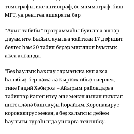
томографы, ике ангиограф, өс маммограф, биш
МРТ, ун рентген аппараты бар.
“Ауыл табибы” программаһы буйынса эштәр
дауам итә. Быйыл ауылға ҡайтҡан 17 дефицит
белгес һәм 20 табип берәр миллион һумлыҡ
аҡса алған да.
"Беҙ һаулыҡ һаҡлау тармағына күп аҡса
һалабыҙ, бер нәмә лә ҡырҡмайбыҙ тиерлек, –
тине Радий Хәбиров. – Айырым райондарға
табиптар йәлеп итеү эше менән яңынан ныҡлап
шөғөлләнә башлауҙы һорайым. Коронавирус
коронавирус менән, ә беҙ халыҡтың дөйөм
һаулығы тураһында уйларға тейешбеҙ".