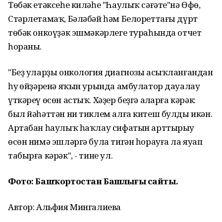
Төбәк етәксеһе киләһе "Һаулыҡ сәғәте"нә Өфө,
Стәрлетамаҡ, Бәләбәй һәм Белореттағы дүрт
төбәк онкоүҙәк эшмәкәрлеге тураһында отчет
һораны.
"Беҙ уларҙы онкология диагнозы асыҡланғандан
һуң өйҙәренә яҡын урында амбулатор дауалау
үткәреү өсөн астыҡ. Хәҙер беҙгә аңларға кәрәк:
был йәһәттән ни тиклем алға китеш булды икән.
Артабан һаулыҡ һаҡлау сифатын арттырыу
өсөн нимә эшләргә була тигән һорауға ла яуап
табырға кәрәк", - тине ул.
Фото: Башҡортостан Башлығы сайты.
Автор: Альфия Мингалиева