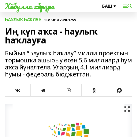
Хәйбулла хәбәрҙәре
ҺАУЛЫҠ ҺАҠЛАУ
16 ИЮНЯ 2020, 17:59
Иң күп аҡса - һаулыҡ
һаҡлауға
Быйыл “Һаулыҡ һаҡлау” милли проектын
тормошҡа ашырыу өсөн 5,6 миллиард һум
аҡса йүнәлтелә. Уларҙың 4,1 миллиард
һумы - федераль бюджеттан.