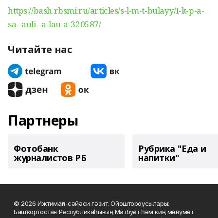
https://bash.rbsmi.ru/articles/s-l-m-t-bulayy/I-k-p-a-
sa--auli--a-lau-a-320587/
Читайте нас
Партнеры
Фотобанк
Рубрика "Еда и
журналистов РБ
напитки"
© 2026 Ижтимағи-сәйәси гәзит. Ойоштороусылары:
Башҡортостан Республикаһының Матбуғат һәм киң мәғлүмәт