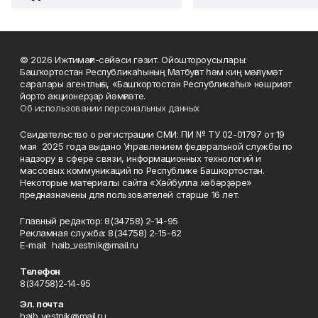
© 2026 Ижтимағи-сәйәси гәзит. Ойоштороусылары:
Башҡортостан Республикаһының Матбуғат һәм киң мәғлүмәт
саралары агентлығы, «Башҡортостан Республикаһы» нәшриәт
йорто акционерҙар йәмғиәте.
Об использовании персональных данных
Свидетельство о регистрации СМИ: ПИ № ТУ 02-01797 от 19
мая 2025 года выдано Управлением федеральной службы по
надзору в сфере связи, информационных технологий и
массовых коммуникаций по Республике Башкортостан.
Некоторые материалы сайта «Хәйбулла хәбәрҙәре»
предназначены для пользователей старше 16 лет.
Главный редактор: 8(34758) 2-14-95
Рекламная служба: 8(34758) 2-15-62
Е-mаil: haib_vestnik@mail.ru
Телефон
8(34758)2-14-95
Эл. почта
haib_vestnik@mail.ru