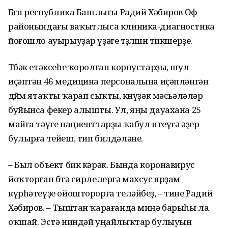
Бөгөн республика Башлығы Радий Хәбиров Өфө
районындағы ваҡытлыса клиника-диагностика
йоғошло ауырыуҙар үҙәге төҙөлөшөн тикшерҙе.
Төбәк етәксеһе ҡоролған корпустарҙы, шул
иҫәптән 46 медицина персоналына иҫәпләнгән
дөйөм ятаҡты ҡарап сыҡты, көнүҙәк мәсьәләләр
буйынса фекер алышты. Ул, яңы дауахана 25
майға тәүге пациенттарҙы ҡабул итеүгә әҙер
булырға тейеш, тип билдәләне.
– Был объект бик кәрәк. Бында коронавирус
йоҡторған бөтә сирлелергә махсус ярҙам
күрһәтеүҙе ойошторорға теләйбеҙ, – тине Радий
Хәбиров. – Тыштан ҡарағанда миңә барыһы ла
оҡшай. Эстә ниндәй уңайлыҡтар булыуын