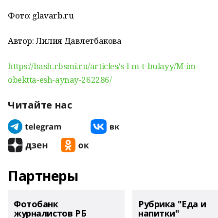
Фото: glavarb.ru
Автор: Лилия Давлетбакова
https://bash.rbsmi.ru/articles/s-l-m-t-bulayy/M-im-
obektta-esh-aynay-262286/
Читайте нас
Партнеры
Фотобанк
Рубрика "Еда и
журналистов РБ
напитки"