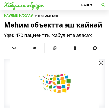
Хәйбулла хәбәрҙәре
ҺАУЛЫҠ ҺАҠЛАУ
11 МАЯ 2020, 13:48
Мөһим объектта эш ҡайнай
Үҙәк 470 пациентты ҡабул итә аласаҡ