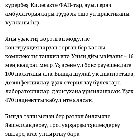
күрербеҙ. Киләсәктә ФАП-тар, ауыл врач
амбулаториялары төҙөүҙә лә ошо уҡ практиканы
ҡулланыбыҙ.
Яңы үҙәк тиҙ ҡоролған модулле
конструкцияларҙан торған бер ҡатлы
комплексты тәшкил итә. Уның дөйөм майҙаны – 16
мең квадрат метр. Үҙ эсенә ул бокс рәүешендәге
100 палатаны ала. Бында шулай уҡ диагностика,
дезинфекциялау, үҙәк-стерилләү бүлектәре,
лабораториялар, дарыухана урынлашасаҡ. Үҙәк
470 пациентты ҡабул итә аласаҡ.
Бында төҙөлөш менән бер рәттән биләмәне
йәшелләндереү, тротуарҙарҙы төҙөкләндереү
эштәре, ағас ултыртыу бара.